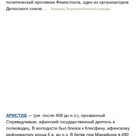
политический противник Фемистокла, один из организаторов
Делосского союза …
Большой Энциклопедический словарь
АРИСТИД
— (ум. после 468 до н.э.), прозванный
Справедливым, афинский государственный деятель и
полководец. В молодости был близок к Клисфену, афинскому
реформатору конца 6 в. до н.э. В битве при Марафоне в 490