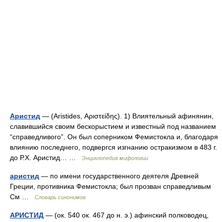
Аристид
— (Aristides, Αριστείδης). 1) Влиятельный афинянин,
славившийся своим бескорыстием и известный под названием
“справедливого”. Он был соперником Фемистокла и, благодаря
влиянию последнего, подвергся изгнанию остракизмом в 483 г.
до Р.Х. Аристид… …
Энциклопедия мифологии
аристид
— по имени государственного деятеля Древней
Греции, противника Фемистокла; был прозван справедливым
См …
Словарь синонимов
АРИСТИД
— (ок. 540 ок. 467 до н. э.) афинский полководец,