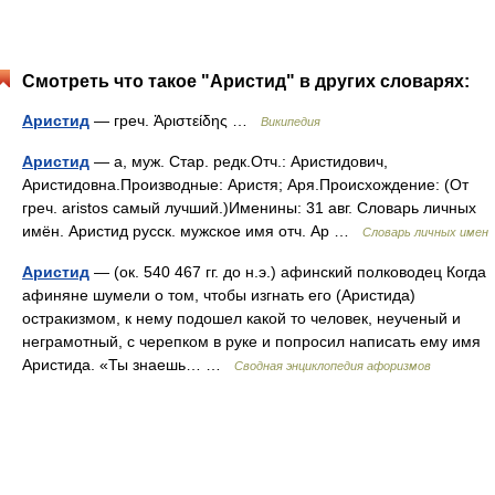
Смотреть что такое "Аристид" в других словарях:
Аристид
— греч. Ἀριστείδης …
Википедия
Аристид
— а, муж. Стар. редк.Отч.: Аристидович,
Аристидовна.Производные: Аристя; Аря.Происхождение: (От
греч. aristos самый лучший.)Именины: 31 авг. Словарь личных
имён. Аристид русск. мужское имя отч. Ар …
Словарь личных имен
Аристид
— (ок. 540 467 гг. до н.э.) афинский полководец Когда
афиняне шумели о том, чтобы изгнать его (Аристида)
остракизмом, к нему подошел какой то человек, неученый и
неграмотный, с черепком в руке и попросил написать ему имя
Аристида. «Ты знаешь… …
Сводная энциклопедия афоризмов