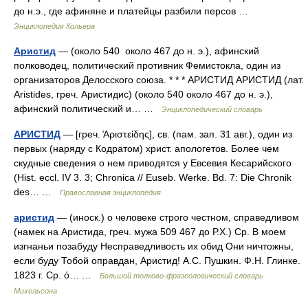
до н.э., где афиняне и платейцы разбили персов …
Энциклопедия Кольера
Аристид
— (около 540 около 467 до н. э.), афинский
полководец, политический противник Фемистокла, один из
организаторов Делосского союза. * * * АРИСТИД АРИСТИД (лат.
Aristides, греч. Аристидис) (около 540 около 467 до н. э.),
афинский политический и… …
Энциклопедический словарь
АРИСТИД
— [греч. ̓Αριστείδης], св. (пам. зап. 31 авг.), один из
первых (наряду с Кодратом) христ. апологетов. Более чем
скудные сведения о нем приводятся у Евсевия Кесарийского
(Hist. eccl. IV 3. 3; Chronica // Euseb. Werke. Bd. 7: Die Chronik
des… …
Православная энциклопедия
аристид
— (иноск.) о человеке строго честном, справедливом
(намек на Аристида, греч. мужа 509 467 до Р.Х.) Ср. В моем
изгнаньи позабуду Несправедливость их обид Они ничтожны,
если буду Тобой оправдан, Аристид! А.С. Пушкин. Ф.Н. Глинке.
1823 г. Ср. ό… …
Большой толково-фразеологический словарь
Михельсона