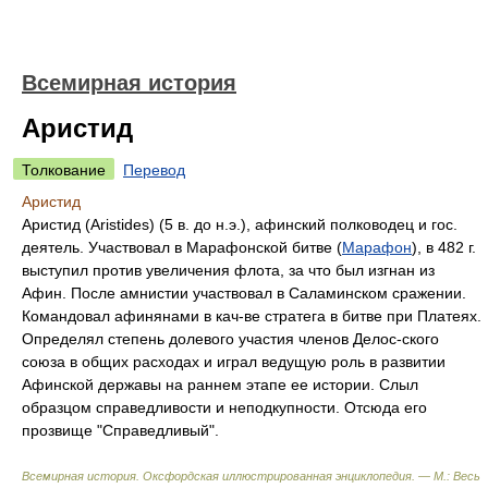
Всемирная история
Аристид
Толкование
Перевод
Аристид
Аристид (Aristides) (5 в. до н.э.), афинский полководец и гос.
деятель. Участвовал в Марафонской битве (
Марафон
), в 482 г.
выступил против увеличения флота, за что был изгнан из
Афин. После амнистии участвовал в Саламинском сражении.
Командовал афинянами в кач-ве стратега в битве при Платеях.
Определял степень долевого участия членов Делос-ского
союза в общих расходах и играл ведущую роль в развитии
Афинской державы на раннем этапе ее истории. Слыл
образцом справедливости и неподкупности. Отсюда его
прозвище "Справедливый".
Всемирная история. Оксфордская иллюстрированная энциклопедия. — М.: Весь