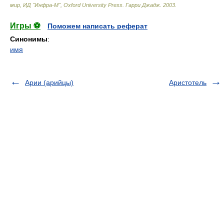
мир, ИД "Инфра-М", Oxford University Press
.
Гарри Джадж
.
2003
.
Игры ⚽
Поможем написать реферат
Синонимы
:
имя
Арии (арийцы)
Аристотель